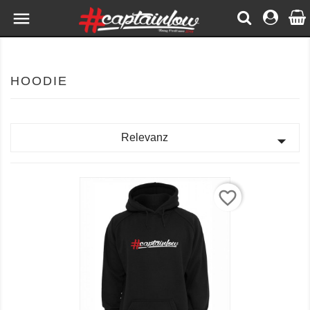

HOODIE

Relevanz
favorite_border