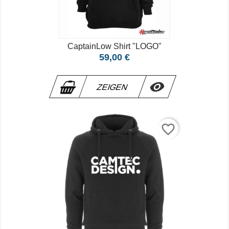
CaptainLow Shirt "LOGO"
Preis
59,00 €

ZEIGEN
favorite_border