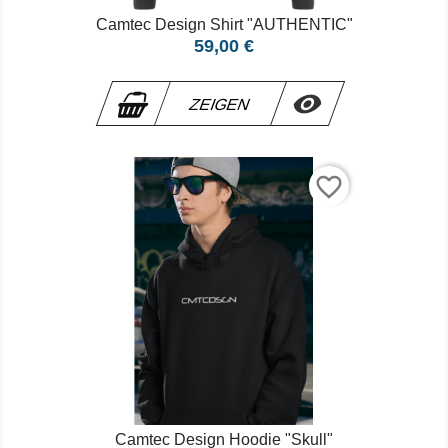
Camtec Design Shirt "AUTHENTIC"
Preis
59,00 €

ZEIGEN
favorite_border
Camtec Design Hoodie "Skull"