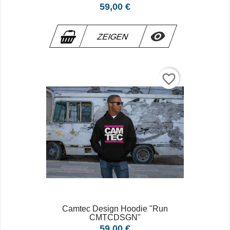
Preis
59,00 €

ZEIGEN
favorite_border
Camtec Design Hoodie "Run
CMTCDSGN"
Preis
59,00 €