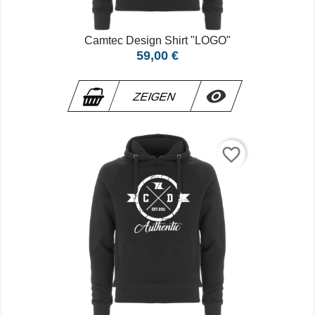
Camtec Design Shirt "LOGO"
Preis
59,00 €

ZEIGEN
favorite_border