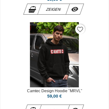

ZEIGEN
favorite_border
Camtec Design Hoodie "MRVL"
Preis
59,00 €