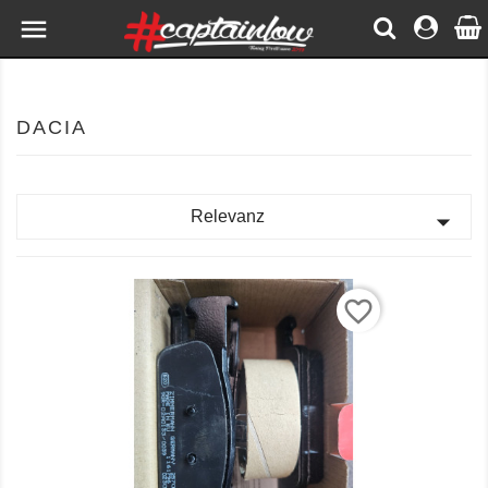

DACIA

Relevanz
favorite_border