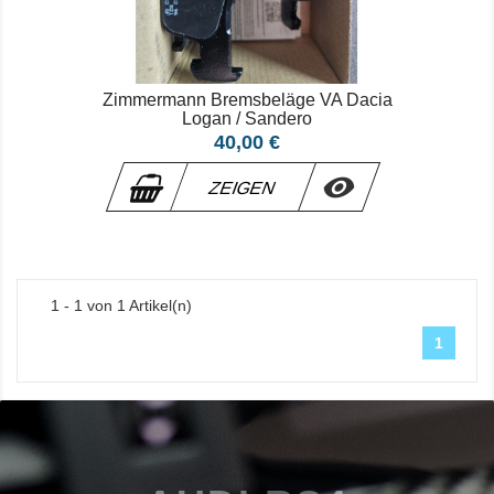
Zimmermann Bremsbeläge VA Dacia
Logan / Sandero
Preis
40,00 €

ZEIGEN
1 - 1 von 1 Artikel(n)
1