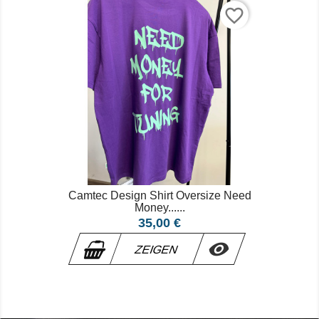
favorite_border
Camtec Design Shirt Oversize Need
Money......
Preis
35,00 €

ZEIGEN