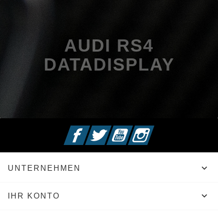
AUDI RS4
DATADISPLAY
Facebook
Twitter
YouTube
Instagram

UNTERNEHMEN

IHR KONTO