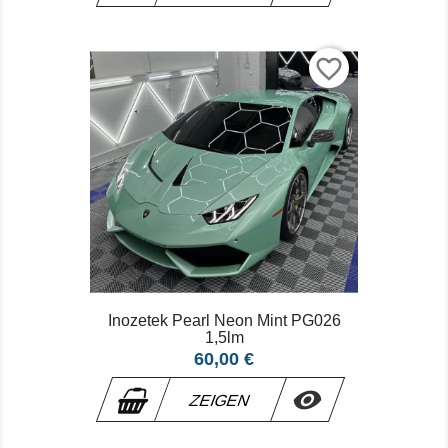
favorite_border
Inozetek Pearl Neon Mint PG026
1,5lm
Preis
60,00 €

ZEIGEN