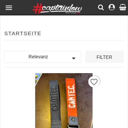

STARTSEITE

Relevanz
FILTER
favorite_border