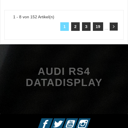
1 - 8 von 152 Artikel(n)
1
2
3
19
…
AUDI RS4
DATADISPLAY
Facebook
Twitter
YouTube
Instagram