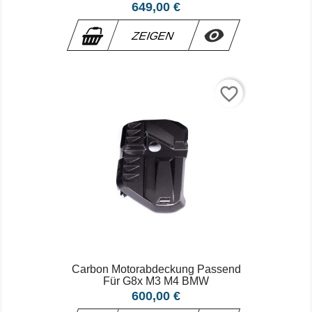
Preis
649,00 €

ZEIGEN
favorite_border
Carbon Motorabdeckung Passend
Für G8x M3 M4 BMW
Preis
600,00 €