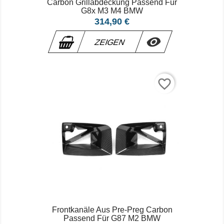
Carbon Grillabdeckung Passend Für
G8x M3 M4 BMW
Preis
314,90 €

ZEIGEN
favorite_border
Frontkanäle Aus Pre-Preg Carbon
Passend Für G87 M2 BMW