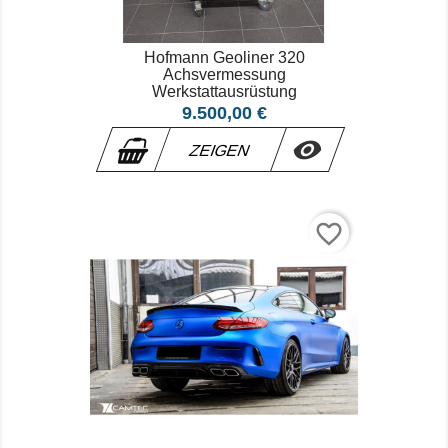
Hofmann Geoliner 320
Achsvermessung
Werkstattausrüstung
Preis
9.500,00 €

ZEIGEN
favorite_border