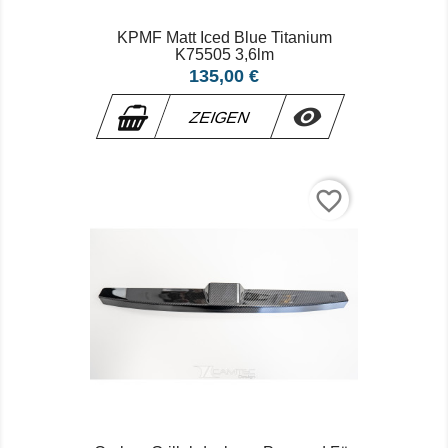
KPMF Matt Iced Blue Titanium
K75505 3,6lm
Preis
135,00 €

ZEIGEN
favorite_border