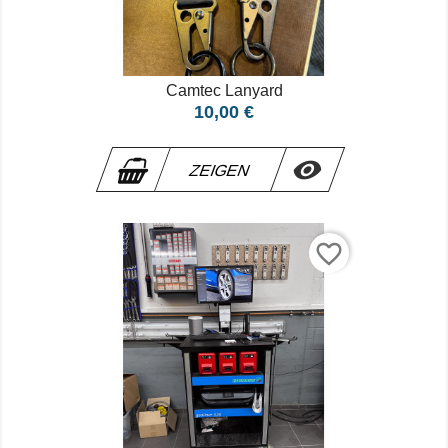
Camtec Lanyard
Preis
10,00 €

ZEIGEN
favorite_border