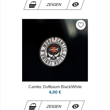

ZEIGEN
favorite_border
Camtec Duftbaum Black/white
Preis
4,00 €

ZEIGEN