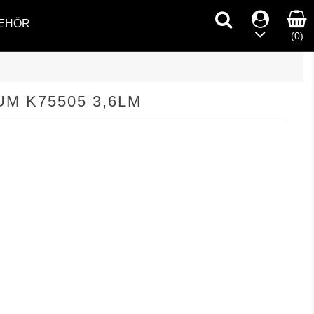
EHÖR
(0)
UM K75505 3,6LM