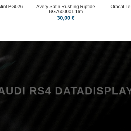
 Mint PG026
Avery Satin Rushing Riptide
Oracal Te
BG7600001 1lm
Preis
30,00 €
AUDI RS4 DATADISPLA